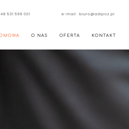
+48 531 599 001
e-mail: biuro@adipoz.pl
OMOWA
O NAS
OFERTA
KONTAKT